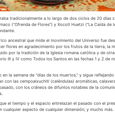
raba tradicionalmente a lo largo de dos ciclos de 20 días 
maco (“Ofrenda de Flores”) y Xocotl Huetzi (“La Caída de 
undante.
árico ancestral que mide el movimiento del Universo fue des
er flores en agradecimiento por los frutos de la tierra, la
tuido por la tradición de la Iglesia romana católica y de otr
rio III y IV como Todos los Santos en las fechas 1 y 2 de n
 en la semana de “días de los muertos,” y sigue reflejando
tan con las cempoalxuchitl (caléndulas) aromáticas, calave
o pasado, con los cráneos de difuntos notables de la comu
s.
que el tiempo y el espacio entrelazan el pasado con el presen
 en cualquier aspecto de cualquier dimensión; y mucho más.